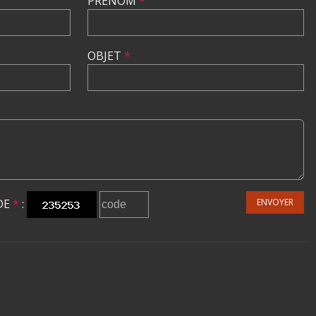
PRÉNOM
*
OBJET
*
DE
*
:
ENVOYER