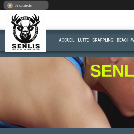
Panneau de gestion des cookies
Se connecter
ACCUEIL
LUTTE
GRAPPLING
BEACH-W
SENL